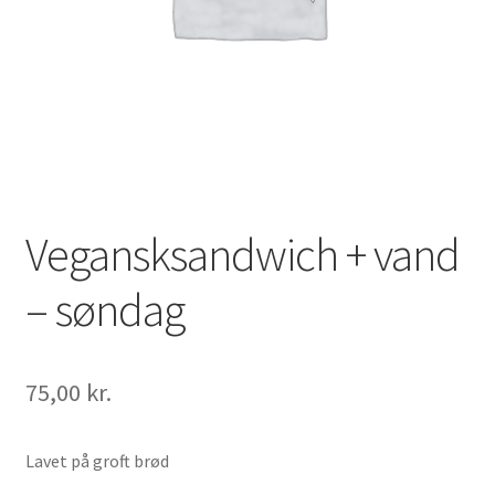
Vipps MobilPay Kassen
Vegansksandwich + vand
– søndag
75,00
kr.
Lavet på groft brød