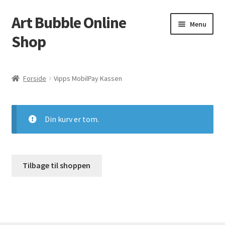
Art Bubble Online
Spring
Spring
Menu
til
til
Shop
navigation
indhold
Forside
Forside
Vipps MobilPay Kassen
Donation Confirmation
Donation Failed
Din kurv er tom.
Donor Dashboard
Tilbage til shoppen
Kasse
Kurv
Politik for refundering og returnerede varer