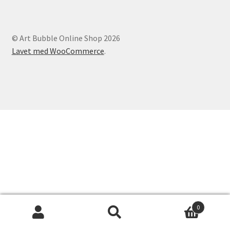
Vipps MobilPay Kassen
© Art Bubble Online Shop 2026
Lavet med WooCommerce
.
0
Søg
Søg