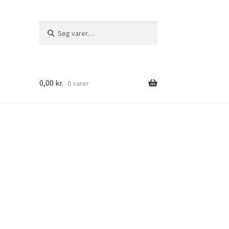
Søg
Søg
efter:
0,00
kr.
0 varer