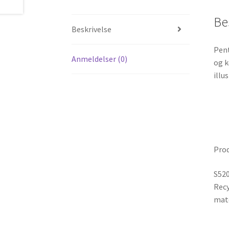
Be
Beskrivelse
Pent
Anmeldelser (0)
og k
illu
Pro
S520
Recy
mate