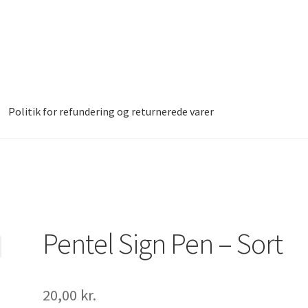
Politik for refundering og returnerede varer
led
Donor Dashboard
Kasse
Kurv
Vipps MobilPay Kassen
Pentel Sign Pen – Sort
20,00
kr.