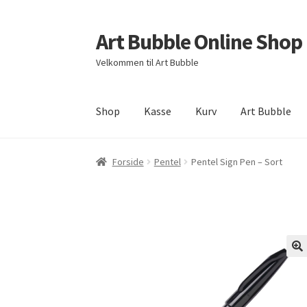
Art Bubble Online Shop
Spring
Spring
til
til
Velkommen til Art Bubble
navigation
indhold
Shop
Kasse
Kurv
Art Bubble
Forside
Donation Confirmation
Donation Fai
Forside
Pentel
Pentel Sign Pen – Sort
Politik for refundering og returnerede varer