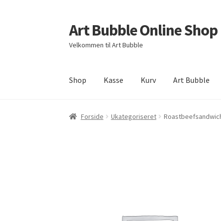
Art Bubble Online Shop
Spring
Spring
til
til
Velkommen til Art Bubble
navigation
indhold
Shop
Kasse
Kurv
Art Bubble
Forside
Donation Confirmation
Donation Fai
Forside
Ukategoriseret
Roastbeefsandwich
Politik for refundering og returnerede varer