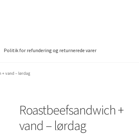
Politik for refundering og returnerede varer
led
Donor Dashboard
Kasse
Kurv
 + vand – lørdag
Vipps MobilPay Kassen
Roastbeefsandwich +
vand – lørdag