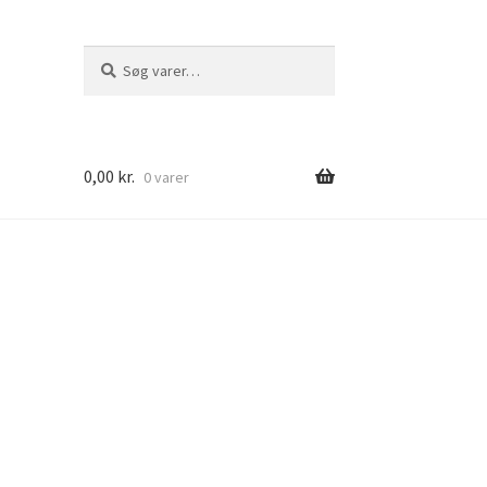
Søg
Søg
efter:
0,00
kr.
0 varer