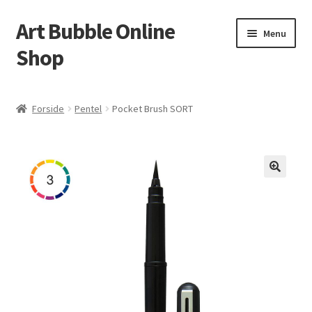
Art Bubble Online
Spring
Spring
Menu
til
til
Shop
navigation
indhold
Forside
Forside
Pentel
Pocket Brush SORT
Donation Confirmation
Donation Failed
Donor Dashboard
Kasse
Kurv
Politik for refundering og returnerede varer