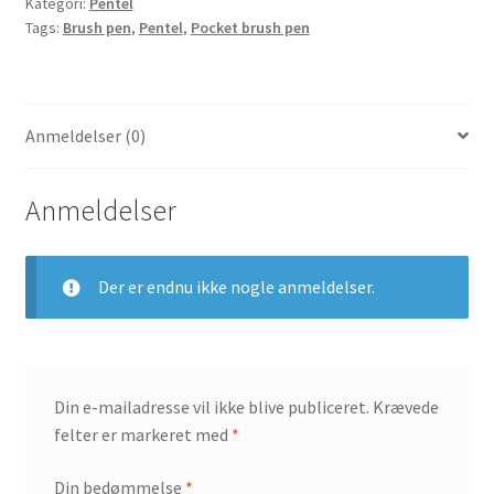
Kategori:
Pentel
Tags:
Brush pen
,
Pentel
,
Pocket brush pen
Anmeldelser (0)
Anmeldelser
Der er endnu ikke nogle anmeldelser.
Din e-mailadresse vil ikke blive publiceret.
Krævede
felter er markeret med
*
Din bedømmelse
*