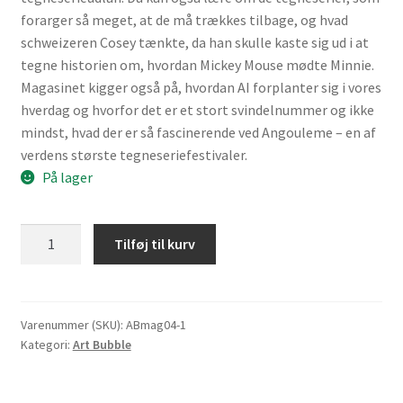
forarger så meget, at de må trækkes tilbage, og hvad
schweizeren Cosey tænkte, da han skulle kaste sig ud i at
tegne historien om, hvordan Mickey Mouse mødte Minnie.
Magasinet kigger også på, hvordan AI forplanter sig i vores
hverdag og hvorfor det er et stort svindelnummer og ikke
mindst, hvad der er så fascinerende ved Angouleme – en af
verdens største tegneseriefestivaler.
På lager
Art
Tilføj til kurv
Bubble
Magasin
for
tegneserier
Varenummer (SKU):
ABmag04-1
Kategori:
Art Bubble
-
4
antal