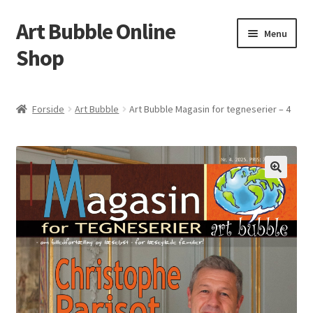
Art Bubble Online
Spring
Spring
Menu
til
til
Shop
navigation
indhold
Forside
Forside
Art Bubble
Art Bubble Magasin for tegneserier – 4
Donation Confirmation
Donation Failed
Donor Dashboard
Kasse
Kurv
Politik for refundering og returnerede varer