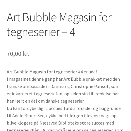
Art Bubble Magasin for
tegneserier – 4
70,00
kr.
Art Bubble Magasin for tegneserier #4 er ude!
I magasinet denne gang har Art Bubble snakket med den
franske ambassadør i Danmark, Christophe Parisot, som
er inkarneret tegneseriefan, og siden sin tiltrædelse har
han lært en del om danske tegneserier.
Du kan fordybe dig i Jacques Tardis forsider og baggrunde
til Adele Blanc-Sec, dykke ned i Jørgen Clevins magi, og
blive klogere på Næstved Biblioteks store succes med
tegneserieudlån. Du kan også lære om de tegneserier, som